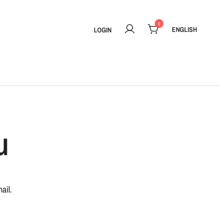
0
ENGLISH
LOGIN
u
ail.
.